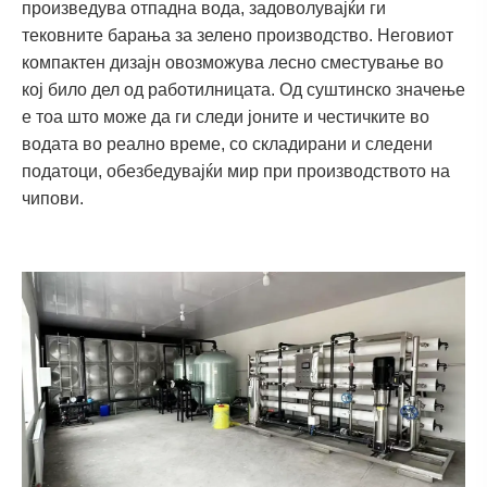
произведува отпадна вода, задоволувајќи ги
тековните барања за зелено производство. Неговиот
компактен дизајн овозможува лесно сместување во
кој било дел од работилницата. Од суштинско значење
е тоа што може да ги следи јоните и честичките во
водата во реално време, со складирани и следени
податоци, обезбедувајќи мир при производството на
чипови.