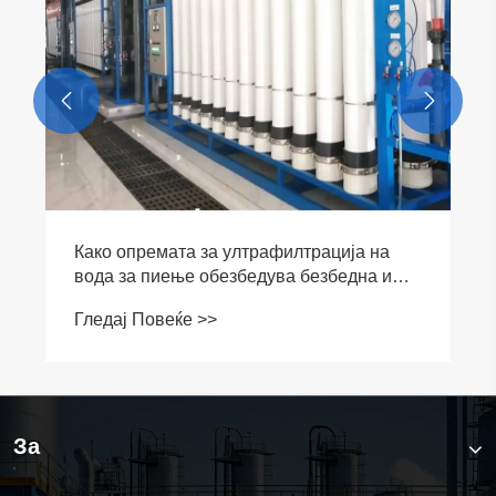


Како опремата за ултрафилтрација на
вода за пиење обезбедува безбедна и
чиста вода
Гледај Повеќе >>
За