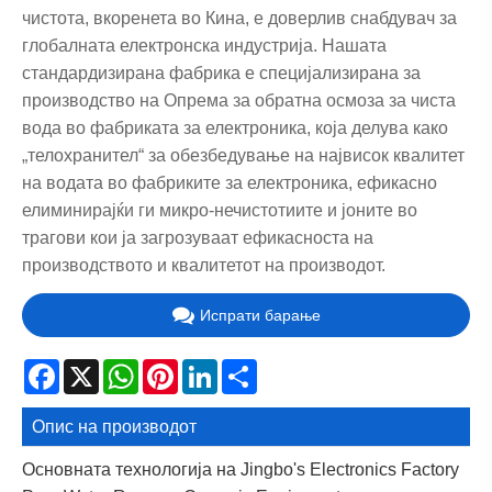
чистота, вкоренета во Кина, е доверлив снабдувач за
глобалната електронска индустрија. Нашата
стандардизирана фабрика е специјализирана за
производство на Опрема за обратна осмоза за чиста
вода во фабриката за електроника, која делува како
„телохранител“ за обезбедување на највисок квалитет
на водата во фабриките за електроника, ефикасно
елиминирајќи ги микро-нечистотиите и јоните во
трагови кои ја загрозуваат ефикасноста на
производството и квалитетот на производот.
Испрати барање
Facebook
X
WhatsApp
Pinterest
LinkedIn
Share
Опис на производот
Основната технологија на Jingbo's Electronics Factory