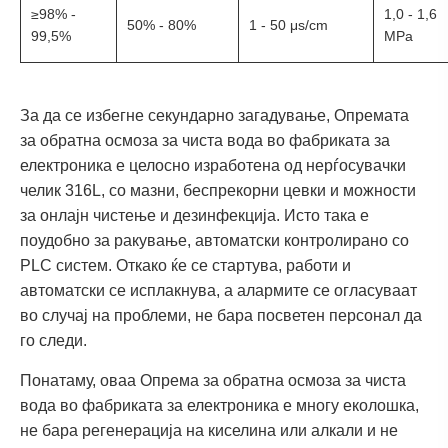
≥98% -
1,0 - 1,6
50% - 80%
1 - 50 μs/cm
99,5%
MPa
За да се избегне секундарно загадување, Опремата
за обратна осмоза за чиста вода во фабриката за
електроника е целосно изработена од нерѓосувачки
челик 316L, со мазни, беспрекорни цевки и можности
за онлајн чистење и дезинфекција. Исто така е
поудобно за ракување, автоматски контролирано со
PLC систем. Откако ќе се стартува, работи и
автоматски се исплакнува, а алармите се огласуваат
во случај на проблеми, не бара посветен персонал да
го следи.
Понатаму, оваа Опрема за обратна осмоза за чиста
вода во фабриката за електроника е многу еколошка,
не бара регенерација на киселина или алкали и не