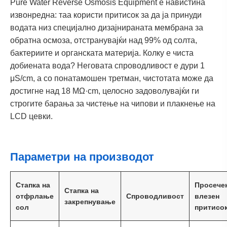
Pure Water Reverse Osmosis Equipment е навистина
извонредна: таа користи притисок за да ја принуди
водата низ специјално дизајнираната мембрана за
обратна осмоза, отстранувајќи над 99% од солта,
бактериите и органската материја. Колку е чиста
добиената вода? Неговата спроводливост е дури 1
μS/cm, а со понатамошен третман, чистотата може да
достигне над 18 MΩ·cm, целосно задоволувајќи ги
строгите барања за чистење на чипови и плакнење на
LCD цевки.
Параметри на производот
Стапка на
Просече
Стапка на
отфрлање
Спроводливост
влезен
закрепнување
сол
притисо