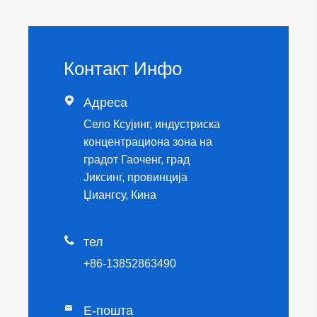
Контакт Инфо

Адреса
Село Ксујинг, индустриска
концентрациона зона на
градот Гаоченг, град
Јиксинг, провинција
Џиангсу, Кина

тел
+86-13852863490

Е-пошта