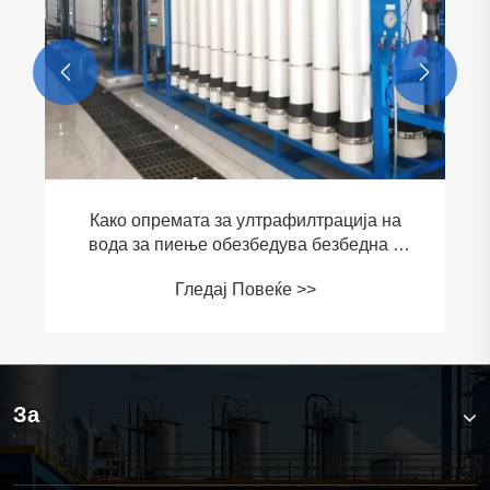


Како опремата за ултрафилтрација на
вода за пиење обезбедува безбедна и
чиста вода
Гледај Повеќе >>
За