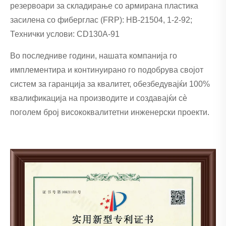
резервоари за складирање со армирана пластика
засилена со фиберглас (FRP): HB-21504, 1-2-92;
Технички услови: CD130A-91
Во последниве години, нашата компанија го
имплементира и континуирано го подобрува својот
систем за гаранција за квалитет, обезбедувајќи 100%
квалификација на производите и создавајќи сè
поголем број висококвалитетни инженерски проекти.