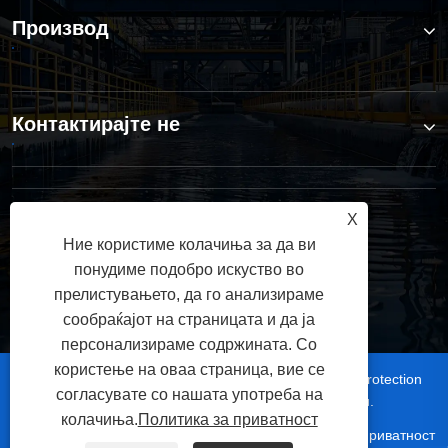
Производ
Контактирајте не
СЛЕДЕТЕ НЕ
X
Ние користиме колачиња за да ви
понудиме подобро искуство во
прелистувањето, да го анализираме
сообраќајот на страницата и да ја
персонализираме содржината. Со
користење на оваа страница, вие се
Авторски права © 2025 Wuxi Jingbo Environmental Protection
согласувате со нашата употреба на
Technology Co., Ltd. Сите права се задржани.
колачиња.
Политика за приватност
|
|
|
|
Links
Sitemap
RSS
XML
Политика за приватност