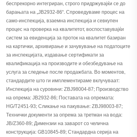
беспрекорно интегриран, строго придржувајќи се до
барањата на „JB2932-86“. Спроведуваме процес на
само-инспекција, взаемна инспекција и севкупен
процес на проверка на квалитетот, воспоставувајќи
систем за евиденција за проток на квалитет базиран
на картички, архивирање и зачувување на податоците
за инспекцијата, издавање сертификати за
квалификација на производите и обезбедување на
услуга за следење после продажбата. Во моментов,
стандардите што ги имплементираме вклучуваат:
Инспекција на суровини: ZBJ98004-87; Производство
на опрема: JB2932-86; Поставата на опремата:
HG/T2451-93; Сликање на пакување: ZBJ98003-87;
Технички документи за опрема за третман на вода:
JB/Z360-89; Димензии на заварот со челична
конструкција: GB10845-89; Стандардна серија на