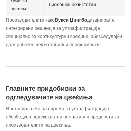
хемиско
биолошки нечистотии
чистење
Производителите како
Вукси Џингбо
дизајнирајте
интегрирани решенија за ултрафилтрација
специјално за хортикултурни средини, обезбедувајќи
долг работен век и стабилни перформанси.
Главните придобивки за
одгледувачите на цвеќиња
Инсталирањето на опрема за ултрафилтрација
обезбедува повеќекратни оперативни предности за
производителите на цвеќиња.