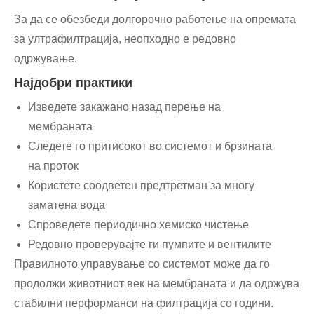
За да се обезбеди долгорочно работење на опремата
за ултрафилтрација, неопходно е редовно
одржување.
Најдобри практики
Изведете закажано назад перење на
мембраната
Следете го притисокот во системот и брзината
на проток
Користете соодветен предтретман за многу
заматена вода
Спроведете периодично хемиско чистење
Редовно проверувајте ги пумпите и вентилите
Правилното управување со системот може да го
продолжи животниот век на мембраната и да одржува
стабилни перформанси на филтрација со години.