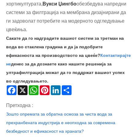
хортикултурата,
Вукси Џингбо
обезбедува напредни
системи за филтрација на мембрана дизајнирани да
ги задоволат потребите на модерното одгледување
цвеќиња.
Сакате да го надградите вашиот систем за третман на
вода во стаклена градина и да ја подобрите
ефикасноста на производството на цвеќе?
Контактирајте
не
денес за да дознаете како нашите решенија за
ултрафилтрација можат да го поддржат вашиот успех
во одгледувањето.
Facebook
X
WhatsApp
Pinterest
LinkedIn
Share
Претходна :
Зошто опремата за обратна осмоза за чиста вода за
прехранбената индустрија е неопходна за современа
безбедност и ефикасност на храната?