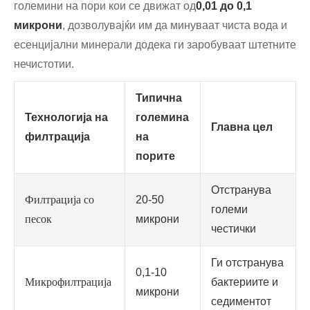
големини на пори кои се движат од
0,01 до 0,1
микрони
, дозволувајќи им да минуваат чиста вода и
есенцијални минерали додека ги заробуваат штетните
нечистотии.
Типична
Технологија на
големина
Главна цел
филтрација
на
порите
Отстранува
Филтрација со
20-50
големи
песок
микрони
честички
Ги отстранува
0,1-10
Микрофилтрација
бактериите и
микрони
седиментот