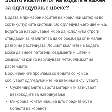
Зошто квалитетот на водата е важен
за одгледување цвеќе?
Водата е примарен носител на хранливи материи во
хортикултурните системи. Во одгледувањето цвеќиња,
водата за наводнување мора да исполнува строги
стандарди за квалитет за да се обезбеди оптимален
развој на растенијата. Лошиот квалитет на водата
може да внесе патогени, седименти и штетни
хемикалии кои го нарушуваат метаболизмот на
растенијата.
Вообичаените проблеми со водата со кои се
соочуваат одгледувачите на цвеќиња вклучуваат:
Суспендираните цврсти материи ги затнуваат
цевководите за наводнување
Микробна контаминација што предизвикува
болести на коренот