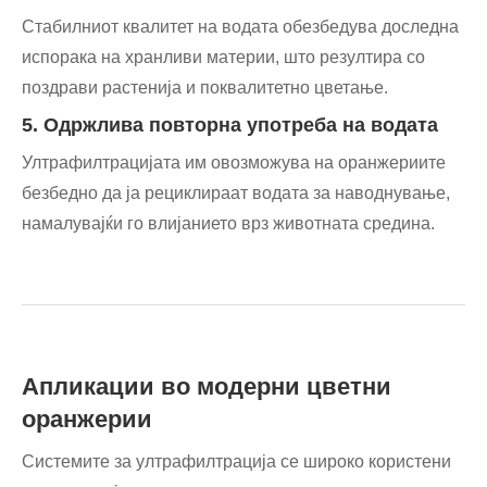
Стабилниот квалитет на водата обезбедува доследна
испорака на хранливи материи, што резултира со
поздрави растенија и поквалитетно цветање.
5. Одржлива повторна употреба на водата
Ултрафилтрацијата им овозможува на оранжериите
безбедно да ја рециклираат водата за наводнување,
намалувајќи го влијанието врз животната средина.
Апликации во модерни цветни
оранжерии
Системите за ултрафилтрација се широко користени