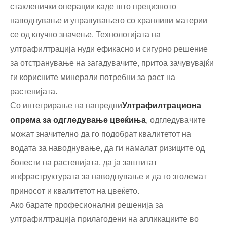
стакленички операции каде што прецизното
наводнување и управувањето со хранливи материи
се од клучно значење. Технологијата на
ултрафилтрација нуди ефикасно и сигурно решение
за отстранување на загадувачите, притоа зачувувајќи
ги корисните минерали потребни за раст на
растенијата.
Со интегрирање на напредни
Ултрафилтрациона
опрема за одгледување цвеќиња
, одгледувачите
можат значително да го подобрат квалитетот на
водата за наводнување, да ги намалат ризиците од
болести на растенијата, да ја заштитат
инфраструктурата за наводнување и да го зголемат
приносот и квалитетот на цвеќето.
Ако барате професионални решенија за
ултрафилтрација прилагодени на апликациите во