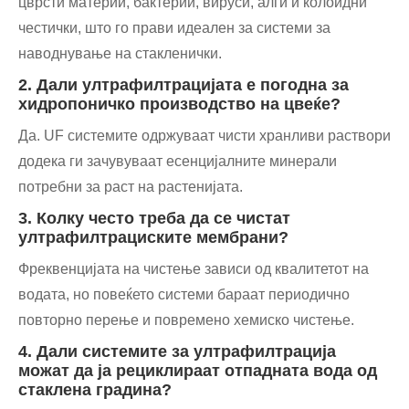
цврсти материи, бактерии, вируси, алги и колоидни
честички, што го прави идеален за системи за
наводнување на стакленички.
2. Дали ултрафилтрацијата е погодна за
хидропоничко производство на цвеќе?
Да. UF системите одржуваат чисти хранливи раствори
додека ги зачувуваат есенцијалните минерали
потребни за раст на растенијата.
3. Колку често треба да се чистат
ултрафилтрациските мембрани?
Фреквенцијата на чистење зависи од квалитетот на
водата, но повеќето системи бараат периодично
повторно перење и повремено хемиско чистење.
4. Дали системите за ултрафилтрација
можат да ја рециклираат отпадната вода од
стаклена градина?