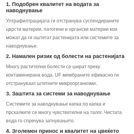
1. Подобрен квалитет на водата за
наводнување
Ултрафилтрацијата ги отстранува суспендираните
цврсти материи, патогени и органски материи кои
можат да ги оштетат растенијата или системите за
наводнување.
2. Намален ризик од болести на растенијата
Многу растителни болести се шират преку
контаминирана вода. UF мембраните ефикасно ги
отстрануваат штетните микроорганизми.
3. Заштита за системи за наводнување
Системите за наводнување капка по капка и
прскалките се многу чувствителни на талог. Чистата
вода го спречува затнувањето.
4. Зголемен принос и квалитет на цвеќето