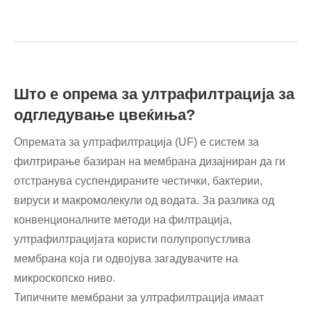
Што е опрема за ултрафилтрација за
одгледување цвеќиња?
Опремата за ултрафилтрација (UF) е систем за
филтрирање базиран на мембрана дизајниран да ги
отстранува суспендираните честички, бактерии,
вируси и макромолекули од водата. За разлика од
конвенционалните методи на филтрација,
ултрафилтрацијата користи полупропустлива
мембрана која ги одвојува загадувачите на
микроскопско ниво.
Типичните мембрани за ултрафилтрација имаат