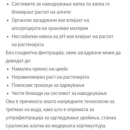
Системите за наводнување капка по капка го
блокираат растот на алгите
Органски загадувачи кои влијаат на
апсорпцијата на хранливи материи
Нестабилни нивоа на pH кои влијаат на растот
на растенијата
Без соодветна филтрација, овие загадувачи може да
доведат до:
Намален принос на цвеќе
Нерамномерен раст на растенијата
Повисоки трошоци за одржување
Чести блокади на системот за наводнување
Ова е причината зошто напредните технологии за
третман на вода, како што е опремата за
ултрафилтрација за одгледување цвеќиња, станаа
суштински алатки во модерната хортикултура.