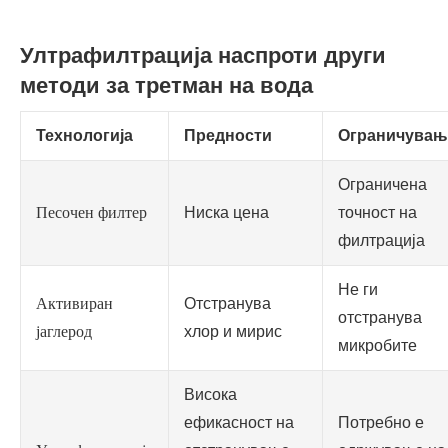
Ултрафилтрација наспроти други
методи за третман на вода
Технологија
Предности
Ограничувањ
Ограничена
Песочен филтер
Ниска цена
точност на
филтрација
Не ги
Активиран
Отстранува
отстранува
јаглерод
хлор и мирис
микробите
Висока
ефикасност на
Потребно е