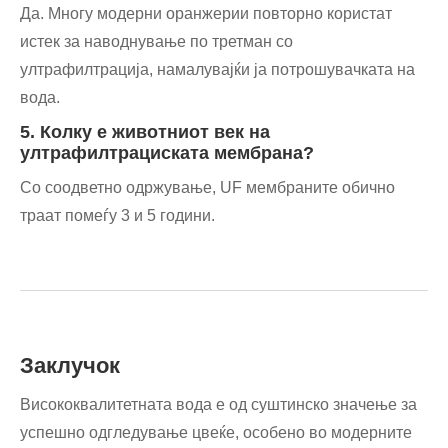
Да. Многу модерни оранжерии повторно користат
истек за наводнување по третман со
ултрафилтрација, намалувајќи ја потрошувачката на
вода.
5. Колку е животниот век на
ултрафилтрациската мембрана?
Со соодветно одржување, UF мембраните обично
траат помеѓу 3 и 5 години.
Заклучок
Висококвалитетната вода е од суштинско значење за
успешно одгледување цвеќе, особено во модерните