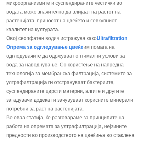
микроорганизмите и суспендираните честички во
водата може значително да влијаат на растот на
растенијата, приносот на цвеќето и севкупниот
квалитет на културата.
Овој сеопфатен водич истражува како
U
ltrafiltration
Опрема за одгледување цвеќе
им помага на
одгледувачите да одржуваат оптимални услови за
вода за наводнување. Со користење на напредна
технологија за мембранска филтрација, системите за
ултрафилтрација ги отстрануваат бактериите,
суспендираните цврсти материи, алгите и другите
загадувачи додека ги зачувуваат корисните минерали
потребни за раст на растенијата.
Во оваа статија, ќе разговараме за принципите на
работа на опремата за ултрафилтрација, нејзините
предности во производството на цвеќиња во стаклена