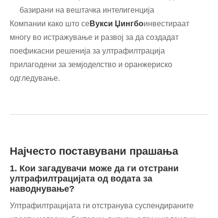
базирани на вештачка интелигенција
Компании како што се
Вукси Џингбо
инвестираат
многу во истражување и развој за да создадат
поефикасни решенија за ултрафилтрација
прилагодени за земјоделство и оранжериско
одгледување.
Најчесто поставувани прашања
1. Кои загадувачи може да ги отстрани
ултрафилтрацијата од водата за
наводнување?
Ултрафилтрацијата ги отстранува суспендираните