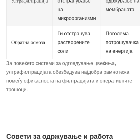
Ултрафилтрација
отстранување
одржување на
на
мембраната
микроорганизми
Ги отстранува
Поголема
Обратна осмоза
растворените
потрошувачка
соли
на енергија
За повеќето системи за одгледување цвеќиња,
ултрафилтрацијата обезбедува најдобра рамнотежа
помеѓу ефикасноста на филтрацијата и оперативните
трошоци.
Совети за одржување и работа