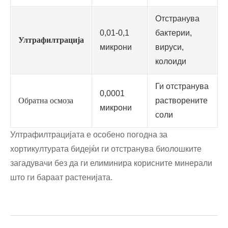
Отстранува
0,01-0,1
бактерии,
Ултрафилтрација
микрони
вируси,
колоиди
Ги отстранува
0,0001
Обратна осмоза
растворените
микрони
соли
Ултрафилтрацијата е особено погодна за
хортикултурата бидејќи ги отстранува биолошките
загадувачи без да ги елиминира корисните минерали
што ги бараат растенијата.