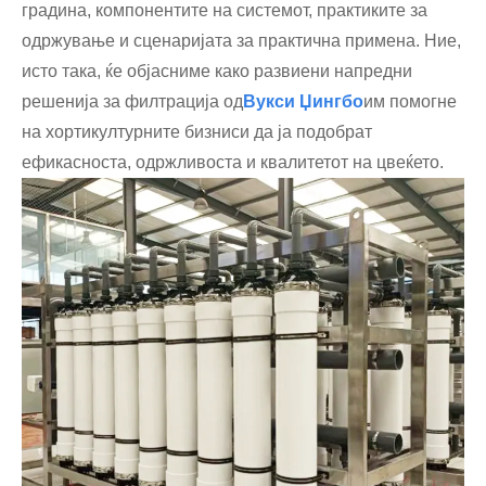
градина, компонентите на системот, практиките за
одржување и сценаријата за практична примена. Ние,
исто така, ќе објасниме како развиени напредни
решенија за филтрација од
Вукси Џингбо
им помогне
на хортикултурните бизниси да ја подобрат
ефикасноста, одржливоста и квалитетот на цвеќето.