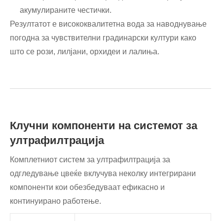
акумулираните честички.
Резултатот е висококвалитетна вода за наводнување
погодна за чувствителни градинарски култури како
што се рози, лилјани, орхидеи и лалиња.
Клучни компоненти на системот за
ултрафилтрација
Комплетниот систем за ултрафилтрација за
одгледување цвеќе вклучува неколку интегрирани
компоненти кои обезбедуваат ефикасно и
континуирано работење.