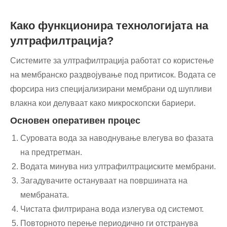
Како функционира технологијата на
ултрафилтрација?
Системите за ултрафилтрација работат со користење
на мембранско раздвојување под притисок. Водата се
форсира низ специјализирани мембрани од шупливи
влакна кои делуваат како микроскопски бариери.
Основен оперативен процес
Суровата вода за наводнување влегува во фазата
на предтретман.
Водата минува низ ултрафилтрациските мембрани.
Загадувачите остануваат на површината на
мембраната.
Чистата филтрирана вода излегува од системот.
Повторното перење периодично ги отстранува