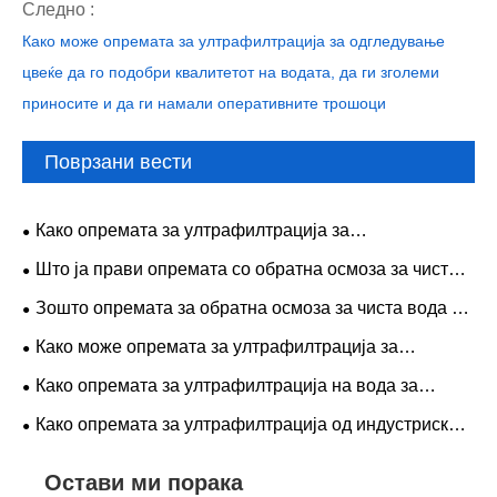
Следно :
Како може опремата за ултрафилтрација за одгледување
цвеќе да го подобри квалитетот на водата, да ги зголеми
приносите и да ги намали оперативните трошоци
Поврзани вести
Како опремата за ултрафилтрација за
прехранбената индустрија ја трансформира
Што ја прави опремата со обратна осмоза за чиста
модерната преработка на храна?
вода од фармацевтска класа неопходна за
Зошто опремата за обратна осмоза за чиста вода за
современото производство на фармацевтски
прехранбената индустрија е неопходна за современа
Како може опремата за ултрафилтрација за
производи?
безбедност и ефикасност на храната?
одгледување цвеќе да го подобри квалитетот на
Како опремата за ултрафилтрација на вода за
водата, да ги зголеми приносите и да ги намали
пиење обезбедува безбедна и чиста вода
Како опремата за ултрафилтрација од индустриско
оперативните трошоци
ниво ја подобрува чистотата на водата во фабриките
Остави ми порака