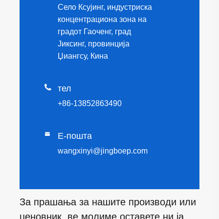
Село Ксујинг, индустриска
концентрациона зона на
градот Гаоченг, град
Јиксинг, провинција
Џиангсу, Кина

тел
+86-13852863490

Е-пошта
wangxinyi@jingboep.com
За прашања за нашите производи или
ценовник, ве молиме оставете ни ја