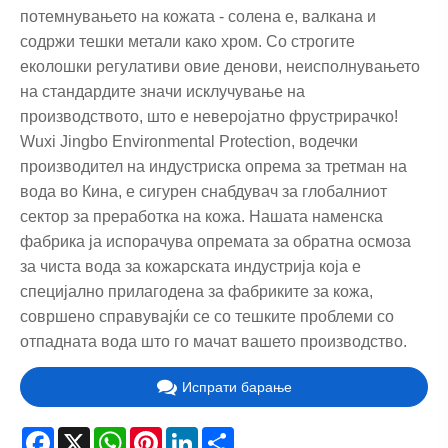
потемнувањето на кожата - солена е, валкана и
содржи тешки метали како хром. Со строгите
еколошки регулативи овие денови, неисполнувањето
на стандардите значи исклучување на
производството, што е неверојатно фрустрирачко!
Wuxi Jingbo Environmental Protection, водечки
производител на индустриска опрема за третман на
вода во Кина, е сигурен снабдувач за глобалниот
сектор за преработка на кожа. Нашата наменска
фабрика ја испорачува опремата за обратна осмоза
за чиста вода за кожарската индустрија која е
специјално прилагодена за фабриките за кожа,
совршено справувајќи се со тешките проблеми со
отпадната вода што го мачат вашето производство.
Испрати барање
Facebook
X
WhatsApp
Pinterest
LinkedIn
Share