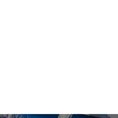
Македонски
Дома
Производ
Опрема за обратна осмоза за чиста вода
Опрема за обратна осмоза за чиста вода од индустриско
одделение