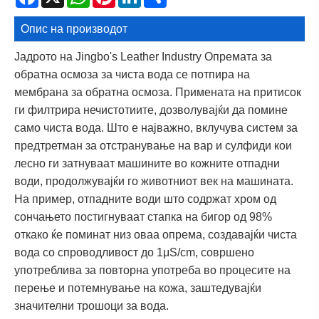
Опис на производот
Јадрото на Jingbo's Leather Industry Опремата за
обратна осмоза за чиста вода се потпира на
мембрана за обратна осмоза. Примената на притисок
ги филтрира нечистотиите, дозволувајќи да помине
само чиста вода. Што е најважно, вклучува систем за
предтретман за отстранување на вар и сулфиди кои
лесно ги затнуваат машините во кожните отпадни
води, продолжувајќи го животниот век на машината.
На пример, отпадните води што содржат хром од
сончањето постигнуваат стапка на бигор од 98%
откако ќе поминат низ оваа опрема, создавајќи чиста
вода со спроводливост до 1μS/cm, совршено
употреблива за повторна употреба во процесите на
перење и потемнување на кожа, заштедувајќи
значителни трошоци за вода.