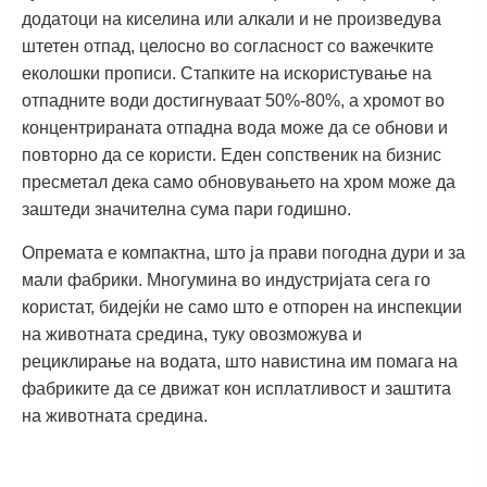
додатоци на киселина или алкали и не произведува
штетен отпад, целосно во согласност со важечките
еколошки прописи. Стапките на искористување на
отпадните води достигнуваат 50%-80%, а хромот во
концентрираната отпадна вода може да се обнови и
повторно да се користи. Еден сопственик на бизнис
пресметал дека само обновувањето на хром може да
заштеди значителна сума пари годишно.
Опремата е компактна, што ја прави погодна дури и за
мали фабрики. Многумина во индустријата сега го
користат, бидејќи не само што е отпорен на инспекции
на животната средина, туку овозможува и
рециклирање на водата, што навистина им помага на
фабриките да се движат кон исплатливост и заштита
на животната средина.