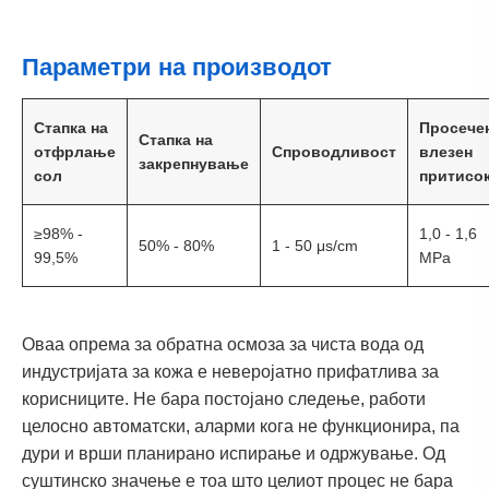
Параметри на производот
Стапка на
Просече
Стапка на
отфрлање
Спроводливост
влезен
закрепнување
сол
притисо
≥98% -
1,0 - 1,6
50% - 80%
1 - 50 μs/cm
99,5%
MPa
Оваа опрема за обратна осмоза за чиста вода од
индустријата за кожа е неверојатно прифатлива за
корисниците. Не бара постојано следење, работи
целосно автоматски, аларми кога не функционира, па
дури и врши планирано испирање и одржување. Од
суштинско значење е тоа што целиот процес не бара